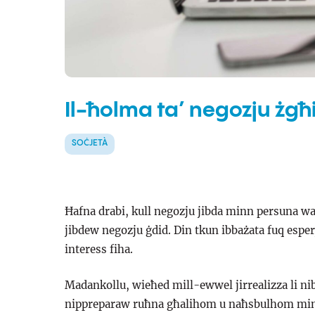
Il-ħolma ta’ negozju żgħir
SOĊJETÀ
Ħafna drabi, kull negozju jibda minn persuna wa
jibdew negozju ġdid. Din tkun ibbażata fuq esperj
interess fiha.
Madankollu, wieħed mill-ewwel jirrealizza li nib
nippreparaw ruħna għalihom u naħsbulhom min