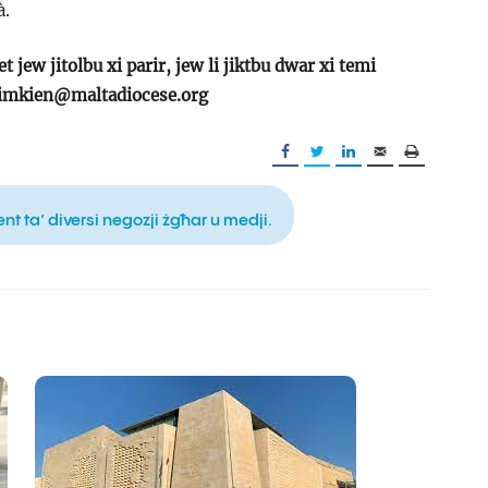
à.
t jew jitolbu xi parir, jew li jiktbu dwar xi temi
limkien@maltadiocese.org
 ta’ diversi negozji żgħar u medji.