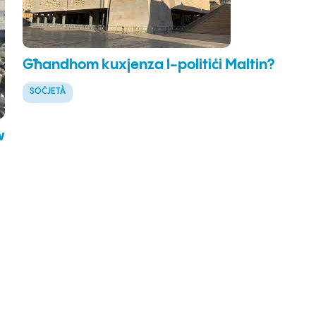
Għandhom kuxjenza l-politiċi Maltin?
SOĊJETÀ
w