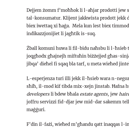
Dejjem żomm f’moħħok li l-aħjar prodotti jew se
tal-konsumatur. Klijent jakkwista prodott jekk da
biex iwettaq xi ħaġa. Mela kun lest biex timmodi
indikazzjonijiet li jagħtik is-suq.
Żball komuni huwa li fil-bidu naħsbu li l-ħsie
joqgħodx għajnejh miftuħin biżżejjed għas-sinja
jibqa’ dieħel fi sqaq bla tarf, u meta wieħed jint
L-esperjenza turi illi jekk il-ħsieb wara n-negoz
sħiħ, il-mod kif tibda mix-xejn jinstab. Ħafna 
developers
li bdew bħala
estate agents,
jew
hair
joffru servizzi fid-djar jew mid-dar sakemm tel
maġġuri.
F’din il-fażi, wieħed m’għandu qatt inaqqas l-