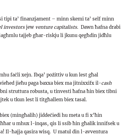
si tipi ta’ finanzjament – minn skemi ta’ self minn
l investors
jew
venture capitalists
. Dawn ħafna drabi
jagħmlu tajjeb għar-riskju li jkunu qegħdin jidħlu
u faċli xejn. Ibqa’ pożittiv u kun lest għal
wieħed jieħu paga baxxa biex ma jitnixxifx il-
cash
ni struttura robusta, u tinvesti ħafna ħin biex tibni
jtek u tkun lest li titgħallem biex tasal.
biex (mingħalih) jiddeċiedi hu meta u fi x’ħin
aħħar u mhux l-inqas, qis li ssib ħin għalik innifsek u
jja! Il-ħajja qasira wisq. U matul din l-avventura