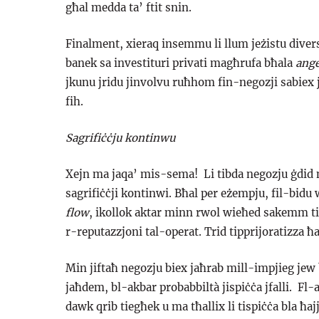
għal medda ta’ ftit snin.
Finalment, xieraq insemmu li llum jeżistu diver
banek sa investituri privati magħrufa bħala
ange
jkunu jridu jinvolvu ruħhom fin-negozji sabiex 
fih.
Sagrifiċċju kontinwu
Xejn ma jaqa’ mis-sema! Li tibda negozju ġdid mh
sagrifiċċji kontinwi. Bħal per eżempju, fil-bidu 
flow
, ikollok aktar minn rwol wieħed sakemm tib
r-reputazzjoni tal-operat. Trid tipprijoratizza ħa
Min jiftaħ negozju biex jaħrab mill-impjieg jew 
jaħdem, bl-akbar probabbiltà jispiċċa jfalli. Fl-
dawk qrib tiegħek u ma tħallix li tispiċċa bla ħa