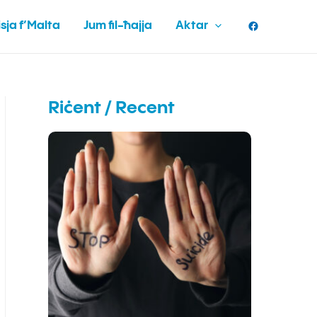
Facebook
sja f’Malta
Jum fil-ħajja
Aktar
Riċent / Recent