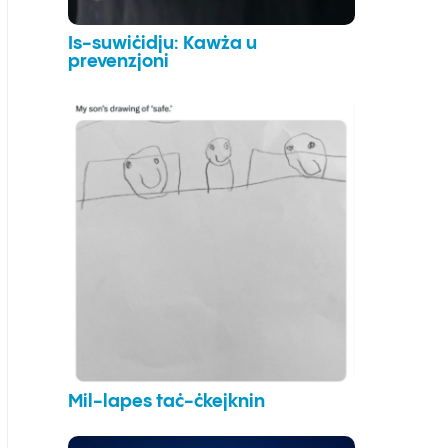
Is-suwiċidju: Kawża u
prevenzjoni
Mil-lapes taċ-ċkejknin