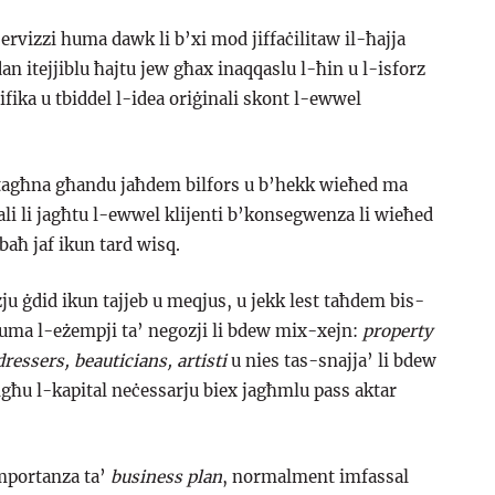
rvizzi huma dawk li b’xi mod jiffaċilitaw il-ħajja
n itejjiblu ħajtu jew għax inaqqaslu l-ħin u l-isforz
fika u tbiddel l-idea oriġinali skont l-ewwel
b tagħna għandu jaħdem bilfors u b’hekk wieħed ma
li li jagħtu l-ewwel klijenti b’konsegwenza li wieħed
ebaħ jaf ikun tard wisq.
ju ġdid ikun tajjeb u meqjus, u jekk lest taħdem bis-
huma l-eżempji ta’ negozji li bdew mix-xejn:
property
dressers,
beauticians, artisti
u nies tas-snajja’ li bdew
lgħu l-kapital neċessarju biex jagħmlu pass aktar
importanza ta’
business plan
, normalment imfassal