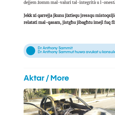
dejjem żomm mal-valuri tal-integrità u l-onest
Jekk xi qarrejja jkunu jixtiequ jressqu mistoqsijie
relatati mal-qasam, jistgħu jibagħtu imejl fuq
f
Dr Anthony Sammit
Dr Anthony Sammut huwa avukat u konsulent
Aktar / More