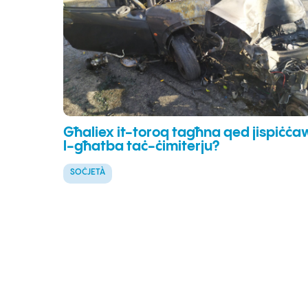
Għaliex it-toroq tagħna qed jispiċċa
l-għatba taċ-ċimiterju?
SOĊJETÀ