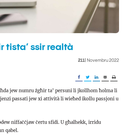
 tista’ ssir realtà
211|
Novembru 2022
ħda jew numru żgħir ta’ persuni li jkollhom ħolma li
enzi passati jew xi attività li wieħed ikollu passjoni u
dew niffaċċjaw ċertu sfidi. U għalhekk, irridu
n qabel.