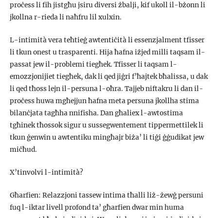
proċess li fih jistgħu jsiru diversi żbalji, kif ukoll il-bżonn li
jkollna r-rieda li naħfru lil xulxin.
L-intimità vera teħtieġ awtentiċità li essenzjalment tfisser
li tkun onest u trasparenti. Hija ħafna iżjed milli taqsam il-
passat jew il-problemi tiegħek. Tfisser li taqsam l-
emozzjonijiet tiegħek, dak li qed jiġri f’ħajtek bħalissa, u dak
li qed tħoss lejn il-persuna l-oħra. Tajjeb niftakru li dan il-
proċess huwa mgħejjun ħafna meta persuna jkollha stima
bilanċjata tagħha nnifisha. Dan għaliex l-awtostima
tgħinek tħossok sigur u sussegwentement tippermettilek li
tkun ġenwin u awtentiku mingħajr biża’ li tiġi ġġudikat jew
miċħud.
X’tinvolvi l-intimità?
Għarfien: Relazzjoni tassew intima tħalli liż-żewġ persuni
fuq l-iktar livell profond ta’ għarfien dwar min huma