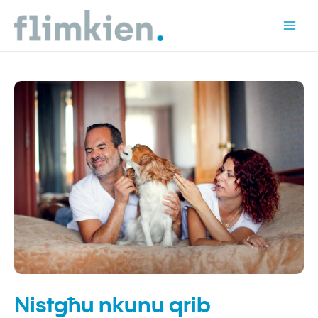
Skip
to
Mai
content
Men
Nistgħu nkunu qrib