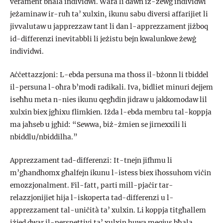
verament bħala individwi. Wara li dawn iż-żewġ individwi
jeżaminaw ir-ruħ ta’ xulxin, ikunu sabu diversi affarijiet li
jivvalutaw u japprezzaw tant li dan l-apprezzament jiżboq
id-differenzi inevitabbli li jeżistu bejn kwalunkwe żewġ
individwi.
Aċċettazzjoni: L-ebda persuna ma tħoss il-bżonn li tbiddel
il-persuna l-oħra b’modi radikali. Iva, bidliet minuri dejjem
iseħħu meta n-nies ikunu qegħdin jidraw u jakkomodaw lil
xulxin biex jgħixu flimkien. Iżda l-ebda membru tal-koppja
ma jaħseb u jgħid: “Sewwa, biż-żmien se jirnexxili li
nbiddlu/nbiddilha.”
Apprezzament tad-differenzi: It-tnejn jifhmu li
m’għandhomx għalfejn ikunu l-istess biex iħossuhom viċin
emozzjonalment. Fil-fatt, parti mill-pjaċir tar-
relazzjonijiet hija l-iskoperta tad-differenzi u l-
apprezzament tal-uniċità ta’ xulxin. Li koppja titgħallem
iżjed dwar il-perspettivi ta’ xulxin huwa meqjus bħala