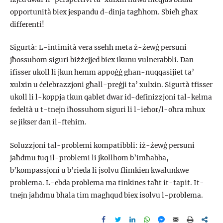
opportunità biex jespandu d-dinja tagħhom. Sbieħ għax
differenti!
Sigurtà: L-intimità vera sseħħ meta ż-żewġ persuni
jħossuhom siguri biżżejjed biex ikunu vulnerabbli. Dan
ifisser ukoll li jkun hemm appoġġ għan-nuqqasijiet ta’
xulxin u ċelebrazzjoni għall-preġji ta’ xulxin. Sigurtà tfisser
ukoll li l-koppja tkun qablet dwar id-definizzjoni tal-kelma
fedeltà u t-tnejn iħossuhom siguri li l-ieħor/l-oħra mhux
se jikser dan il-ftehim.
Soluzzjoni tal-problemi kompatibbli: iż-żewġ persuni
jaħdmu fuq il-problemi li jkollhom b’imħabba,
b’kompassjoni u b’rieda li jsolvu flimkien kwalunkwe
problema. L-ebda problema ma tinkines taħt it-tapit. It-
tnejn jaħdmu bħala tim magħqud biex isolvu l-problema.