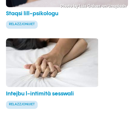
Photo by Luis Galvez on Unsplash
Staqsi lill-psikologu
RELAZZJONIJIET
Intejbu l-intimità sesswali
RELAZZJONIJIET