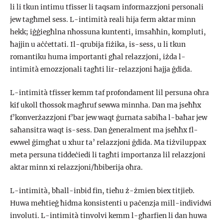
li li tkun intimu tfisser li taqsam informazzjoni personali
jew tagħmel sess. L-intimità reali hija ferm aktar minn
hekk; iġġiegħlna nħossuna kuntenti, imsaħħin, kompluti,
ħajjin u aċċettati. Il-qrubija fiżika, is-sess, u li tkun
romantiku huma importanti għal relazzjoni, iżda l-
intimità emozzjonali tagħti lir-relazzjoni ħajja ġdida.
L-intimità tfisser kemm taf profondament lil persuna oħra
kif ukoll tħossok magħruf sewwa minnha. Dan ma jseħħx
f’konverżazzjoni f’bar jew waqt ġurnata sabiħa l-baħar jew
saħansitra waqt is-sess. Dan ġeneralment ma jseħħx fl-
ewwel ġimgħat u xhur ta’ relazzjoni ġdida. Ma tiżviluppax
meta persuna tiddeċiedi li tagħti importanza lil relazzjoni
aktar minn xi relazzjoni/ħbiberija oħra.
L-intimità, bħall-inbid fin, tieħu ż-żmien biex titjieb.
Huwa meħtieġ ħidma konsistenti u paċenzja mill-individwi
involuti. L-intimità tinvolvi kemm l-għarfien li dan huwa