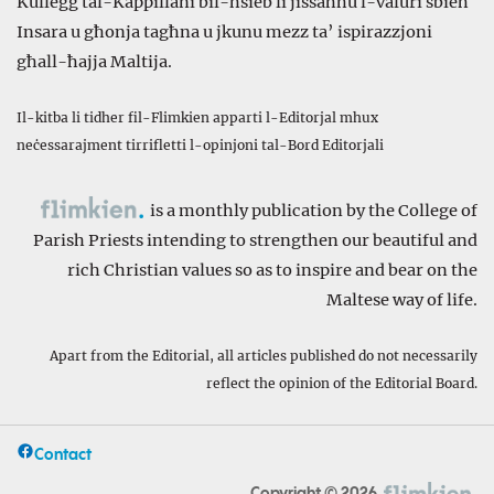
Kulleġġ tal-Kappillani bil-ħsieb li jissaħħu l-valuri sbieħ
Insara u għonja tagħna u jkunu mezz ta’ ispirazzjoni
għall-ħajja Maltija.
Il-kitba li tidher fil-Flimkien apparti l-Editorjal mhux
neċessarajment tirrifletti l-opinjoni tal-Bord Editorjali
is a monthly publication by the College of
Parish Priests intending to strengthen our beautiful and
rich Christian values so as to inspire and bear on the
Maltese way of life.
Apart from the Editorial, all articles published do not necessarily
reflect the opinion of the Editorial Board.
Facebook
Contact