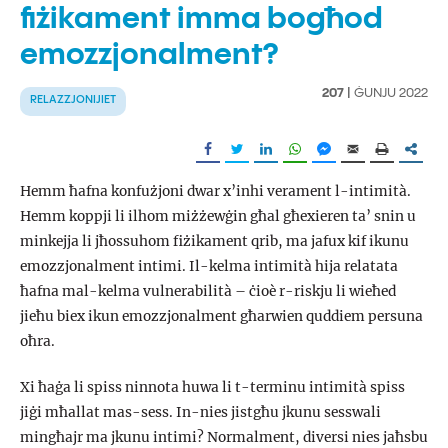
fiżikament imma bogħod
emozzjonalment?
207 |
ĠUNJU 2022
RELAZZJONIJIET
Hemm ħafna konfużjoni dwar x’inhi verament l-intimità.
Hemm koppji li ilhom miżżewġin għal għexieren ta’ snin u
minkejja li jħossuhom fiżikament qrib, ma jafux kif ikunu
emozzjonalment intimi. Il-kelma intimità hija relatata
ħafna mal-kelma vulnerabilità – ċioè r-riskju li wieħed
jieħu biex ikun emozzjonalment għarwien quddiem persuna
oħra.
Xi ħaġa li spiss ninnota huwa li t-terminu intimità spiss
jiġi mħallat mas-sess. In-nies jistgħu jkunu sesswali
mingħajr ma jkunu intimi? Normalment, diversi nies jaħsbu