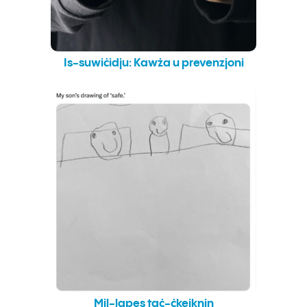
Is-suwiċidju: Kawża u prevenzjoni
Mil-lapes taċ-ċkejknin