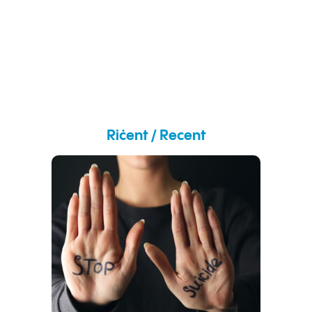
Riċent / Recent