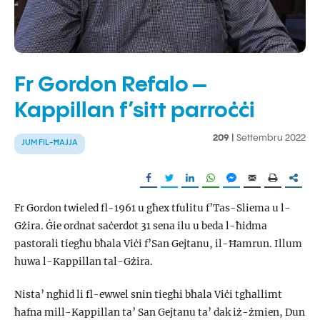
Fr Gordon Refalo –
Kappillan f’sitt parroċċi
209 |
Settembru 2022
JUM FIL-ĦAJJA
Fr Gordon twieled fl-1961 u għex tfulitu f’Tas-Sliema u l-
Gżira. Ġie ordnat saċerdot 31 sena ilu u beda l-ħidma
pastorali tiegħu bħala Viċi f’San Gejtanu, il-Ħamrun. Illum
huwa l-Kappillan tal-Gżira.
Nista’ ngħid li fl-ewwel snin tiegħi bħala Viċi tgħallimt
ħafna mill-Kappillan ta’ San Gejtanu ta’ dak iż-żmien, Dun