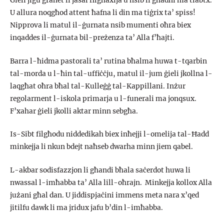
Ġieli jiġu ġranet li jasal filgħaxija u nsib li għadni ma tlabtx.
U allura noqgħod attent ħafna li din ma tiġrix ta’ spiss!
Nipprova li matul il-ġurnata nsib mumenti oħra biex
inqaddes il-ġurnata bil-preżenza ta’ Alla f’ħajti.
Barra l-ħidma pastorali ta’ rutina bħalma huwa t-tqarbin
tal-morda u l-ħin tal-uffiċċju, matul il-jum ġieli jkollna l-
laqgħat oħra bħal tal-Kulleġġ tal-Kappillani. Inżur
regolarment l-iskola primarja u l-funerali ma jonqsux.
F’xahar ġieli jkolli aktar minn sebgħa.
Is-Sibt filgħodu niddedikah biex inħejji l-omelija tal-Ħadd
minkejja li nkun bdejt naħseb dwarha minn jiem qabel.
L-akbar sodisfazzjon li għandi bħala saċerdot huwa li
nwassal l-imħabba ta’ Alla lill-oħrajn. Minkejja kollox Alla
jużani għal dan. U jiddispjaċini immens meta nara x’qed
jitilfu dawk li ma jridux jafu b’din l-imħabba.