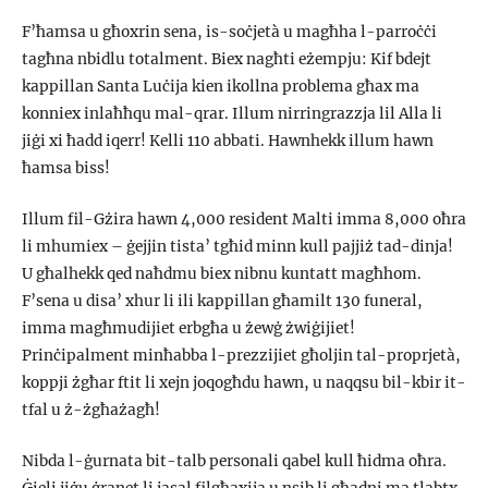
F’ħamsa u għoxrin sena, is-soċjetà u magħha l-parroċċi
tagħna nbidlu totalment. Biex nagħti eżempju: Kif bdejt
kappillan Santa Luċija kien ikollna problema għax ma
konniex inlaħħqu mal-qrar. Illum nirringrazzja lil Alla li
jiġi xi ħadd iqerr! Kelli 110 abbati. Hawnhekk illum hawn
ħamsa biss!
Illum fil-Gżira hawn 4,000 resident Malti imma 8,000 oħra
li mhumiex – ġejjin tista’ tgħid minn kull pajjiż tad-dinja!
U għalhekk qed naħdmu biex nibnu kuntatt magħhom.
F’sena u disa’ xhur li ili kappillan għamilt 130 funeral,
imma magħmudijiet erbgħa u żewġ żwiġijiet!
Prinċipalment minħabba l-prezzijiet għoljin tal-proprjetà,
koppji żgħar ftit li xejn joqogħdu hawn, u naqqsu bil-kbir it-
tfal u ż-żgħażagħ!
Nibda l-ġurnata bit-talb personali qabel kull ħidma oħra.