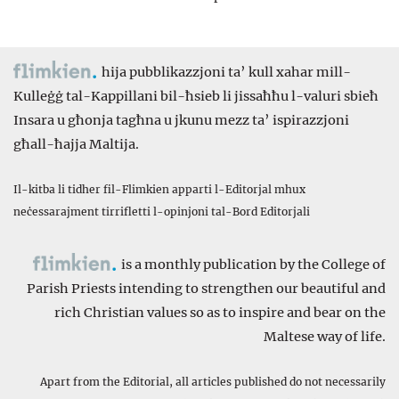
hija pubblikazzjoni ta’ kull xahar mill-
Kulleġġ tal-Kappillani bil-ħsieb li jissaħħu l-valuri sbieħ
Insara u għonja tagħna u jkunu mezz ta’ ispirazzjoni
għall-ħajja Maltija.
Il-kitba li tidher fil-Flimkien apparti l-Editorjal mhux
neċessarajment tirrifletti l-opinjoni tal-Bord Editorjali
is a monthly publication by the College of
Parish Priests intending to strengthen our beautiful and
rich Christian values so as to inspire and bear on the
Maltese way of life.
Apart from the Editorial, all articles published do not necessarily