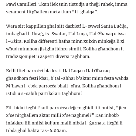
Pawl Camilleri. Tkun ilek snin tistudja u tħejji ruħek, imma
verament titgħallem meta tkun “fl-għalqa”.
Wara sirt kappillan għal sitt darbiet! L-ewwel Santa Luċija,
imbagħad l-Ibraġ, is-Swatar, Ħal Luqa, Ħal Għaxaq u issa
l-Gżira. Kollha differenti ħafna minn xulxin minkejja li xi
wħud minnhom jistgħu jidhru simili. Kollha għandhom it-
tradizzjonijiet u aspetti diversi tagħhom.
Kelli tliet parroċċi bla festi. Ħal Luqa u Ħal Għaxaq
għandhom festi kbar, b’tal-aħħar b’aktar minn festa waħda.
M’hawn l-ebda parroċċa bħall-oħra. Kollha għandhom l-
isfidi u s-sabiħ partikolari tagħhom!
Fil-bidu tiegħi f’kull parroċċa dejjem għidt lili nnifsi, “jien
x’se nitgħallem aktar milli x’se nagħmel?” Dan inħobb
infakkru lili nnifsi kuljum malli nibda l-ġurnata tiegħi li
tibda għal ħabta tas-6:00am.